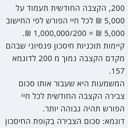
הטבת מס ולהקטין את המיסוי על
הקצבה החודשית עד לתקרה
הקבועה בחוק העומדת על סך
מקסימלי של 853,632 ₪ (לשנת
2023). יש לשים לב שעל מנת להיות
זכאים לרף המקסימלי של הפטור,
תתבצע בדיקה ע"י רשות המיסים
האם היה שימוש בעבר בחלק
מהזכויות שאולי נוצלו לצורך משיכת
כספי הפיצויים בעת סיום עבודה
קודמת. במקרה כזה סל הפטור בעת
הפרישה לגמלאות יקטן, וכתוצאה
מכך סכום נמוך יותר של קצבה יהיה
פטור ממס.