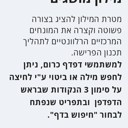
תכנון הפרישה.​
למשתמשי דפדף כרום, ניתן
לחפש מילה או ביטוי ע"י לחיצה
על סימון 3 הנקודות שבראש
הדפדפן ובתפריט שנפתח
לבחור "חיפוש בדף".
גיל פרישה
גברים החל מגיל 67 נשים החל מגיל
62 ועד 64 תלוי שנת לידה.​
פורש/פנסיונר
אדם שפרש מעבודתו לחלוטין ואינו
מקבל שכר. יש לשים לב כי ייתכן