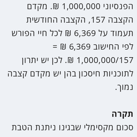
קיבוע זכויות
תהליך מרכזי ומהותי עבור אדם המגיע
לגיל פרישה ומתחיל לקבל קצבה
חודשית. מצג אחד הקצבה החודשית
מסווגת כהכנסה ולכן חייבת במס
ומצד שני קיימת הטבת מס (תקרת
הפטור) שניתן לבקש. בתהליך של
קיבוע זכויות המתבצע על גבי טופס
161 ד' פונה הפורש לרשות המיסים
ומסביר כיצד ברצונו לקבל את הפטור.
האפשרויות נעות בין החלת הפטור
על הקצבה החודשית, לבין החלת
הפטור לקבלת סכום חד פעמי (היוון),