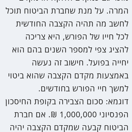
סכום מקסימלי שבגינו ניתנת הטבת
מס. מעבר לסכום זה (=תקרה) אין
הטבת המס.
לדוגמא: אדם שמכשיר דירה פטור
מתשלום מס עד לתקרה חודשית של
כ 5,471 ₪ (נכון לשנת 2023) וכל
שקל נוסף שיתקבל מעל לתקרה זו
יהיה חייב במס.
תקרת הפטור / סל הפטור
כפי שכבר הוסבר הקצבה החודשית
חייבת במס. המדינה שמעוניינת שלא
יהיו אזרחים עניים, מאפשרת לקבל