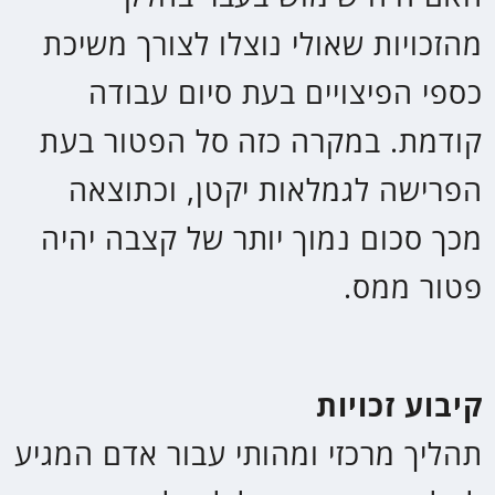
נקודות זיכוי
הטבת מס לה זכאי כל תושב ישראל.
באמצעות שימוש בנקודות הזיכוי
מופחת גובה מס ההכנסה הנדרש
לתשלום בשנת מס ואף יכול להגיע
לאפס. נכון ל 2023 שווי נקודת מס
235 ₪ לחודש ו 2,820 ₪ לשנה.
גברים זכאים ל 2.5 נקודות ונשים ל
2.75 נקודות.
השווי שנתי של נקודות מס עבור גבר
הינו ₪7,050 = 2.5x₪2,820 ועבור
אישה ₪7,755 = 2.75x₪2,820.
קופה משלמת לקצבה
חיסכון פנסיוני שניתן לקבל ממנו